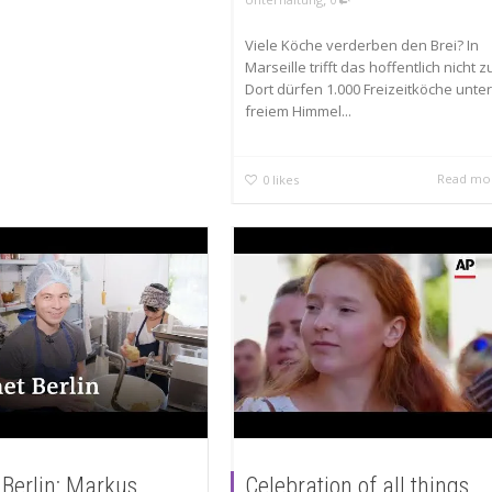
Viele Köche verderben den Brei? In
Marseille trifft das hoffentlich nicht z
Dort dürfen 1.000 Freizeitköche unter
freiem Himmel...
Read mo
0
likes
 Berlin: Markus
Celebration of all things