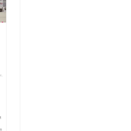
e
,
M
am