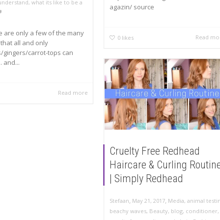
understand
,
what its like to be a
agazin/ source
e are only a few of the many
Read mo
0
likes
 that all and only
/gingers/carrot-tops can
… and...
Read more
Cruelty Free Redhead
Haircare & Curling Routin
| Simply Redhead
,
,
Stefaan
May 21, 2017
Media
,
animal testi
beachy waves
,
Beauty
,
blog
,
conditioner
,