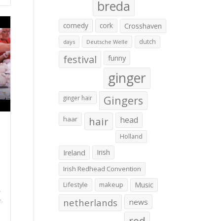
breda
comedy
cork
Crosshaven
dutch
days
Deutsche Welle
festival
funny
ginger
Gingers
ginger hair
haar
hair
head
Holland
Irish
Ireland
Irish Redhead Convention
Lifestyle
makeup
Music
,
e
,
netherlands
news
red