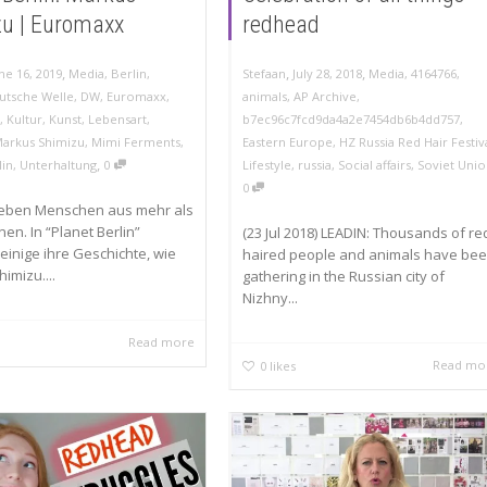
u | Euromaxx
redhead
,
,
,
ne 16, 2019
Media
,
Berlin
,
Stefaan
July 28, 2018
Media
,
4164766
,
utsche Welle
,
DW
,
Euromaxx
,
animals
,
AP Archive
,
t
,
Kultur
,
Kunst
,
Lebensart
,
b7ec96c7fcd9da4a2e7454db6b4dd757
,
arkus Shimizu
,
Mimi Ferments
,
Eastern Europe
,
HZ Russia Red Hair Festiv
,
lin
,
Unterhaltung
0
Lifestyle
,
russia
,
Social affairs
,
Soviet Uni
0
 leben Menschen aus mehr als
nen. In “Planet Berlin”
(23 Jul 2018) LEADIN: Thousands of re
einige ihre Geschichte, wie
haired people and animals have be
imizu....
gathering in the Russian city of
Nizhny...
Read more
Read mo
0
likes