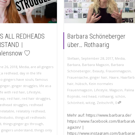
S ALL REDHEADS
Barbara Schöneberger
RSTAND︱
über… Rothaarig
lensnow ♡
,
,
Stefaan
September 28, 2017
Media
,
Barbara
,
Barbara Magazin
,
Barbara
,
ne 26, 2018
Media
,
are all gingers
Schöneberger
,
Beauty
,
Frauenmagazin
,
g a redhead
,
day in the life
Frauensache
,
ginger hair
,
Haare
,
Haarfarb
do gingers have souls
,
famous
hair
,
hübsch
,
Kein normales
ginger
,
ginger struggles
,
life as a
Frauenmagazin
,
Lifestyle
,
Magazin
,
Palina
ife with red hair
,
Lifestyle
,
Rojinski
,
red head
,
rothaarig
,
schön
,
owp
,
red hair
,
red hair struggles
,
,
Schönheit
,
witzig
,
Zeitschrift
0
redhead struggles
,
redhead
relatable
,
relatably redhead
,
Mehr auf: https://www.barbara.de/
lnstudio
,
things all redheads
https://www.facebook.com/Barbara
d
,
things ginger go through
,
agazin/ |
y gingers understand
,
things only
https://www.instagram.com/barbar