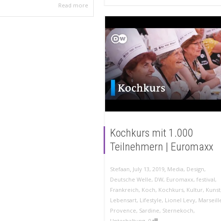
Read more
Kochkurs mit 1.000
Teilnehmern | Euromaxx
,
,
Stefaan
July 13, 2019
Media
,
Design
,
Deutsche Welle
,
DW
,
Euromaxx
,
festival
,
Frankreich
,
Koch
,
Kochkurs
,
Kultur
,
Kunst
Lebensart
,
Lifestyle
,
Lionel Levy
,
Marseill
Provence
,
Sardine
,
Sternekoch
,
,
Unterhaltung
0