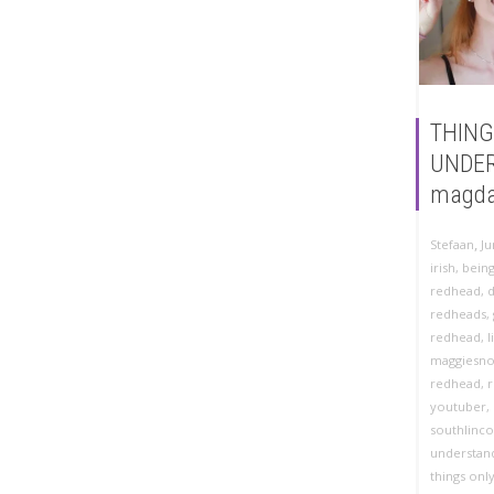
THING
UNDE
magda
,
Stefaan
Ju
irish
,
bein
redhead
,
redheads
,
redhead
,
l
maggiesn
redhead
,
youtuber
,
southlinco
understan
things onl