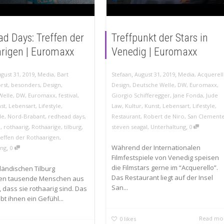
d Days: Treffen der
Treffpunkt der Stars in
rigen | Euromaxx
Venedig | Euromaxx
,
,
,
gust 31, 2019
Media
,
Bart
Stefaan
August 31, 2019
Media
,
Acquerel
rst
,
besonders
,
Design
,
Design
,
Deutsche Welle
,
DW
,
Euromaxx
,
Welle
,
DW
,
Euromaxx
,
festival
,
Giorgio Schifferegger
,
Jane Fonda
,
Jude
st
,
Lebensart
,
Lifestyle
,
Law
,
Kultur
,
Kunst
,
Lebensart
,
Lifestyle
,
de
,
Nord-Brabant
,
redhead days
,
Restaurant
,
Robert de Niro
,
San Clement
,
e
,
rothaarig
,
Rothaarige
,
tilburg
,
steven seagal
,
Unterhaltung
0
effen der Rothaarigen
,
,
Während der Internationalen
ung
0
Filmfestspiele von Venedig speisen
die Filmstars gerne im “Acquerello”.
ländischen Tilburg
Das Restaurant liegt auf der Insel
ren tausende Menschen aus
San...
t, dass sie rothaarig sind. Das
ibt ihnen ein Gefühl...
Read mo
0
likes