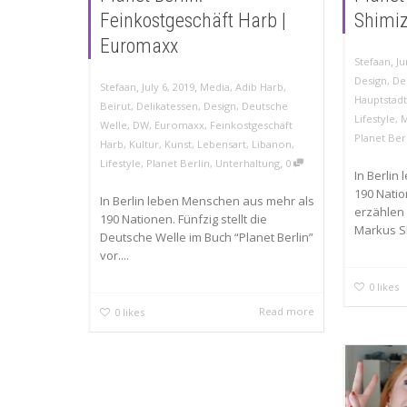
Feinkostgeschäft Harb |
Shimiz
Euromaxx
,
Stefaan
Ju
Design
,
De
,
,
Stefaan
July 6, 2019
Media
,
Adib Harb
,
Hauptstad
Beirut
,
Delikatessen
,
Design
,
Deutsche
Lifestyle
,
M
Welle
,
DW
,
Euromaxx
,
Feinkostgeschäft
Planet Ber
Harb
,
Kultur
,
Kunst
,
Lebensart
,
Libanon
,
,
Lifestyle
,
Planet Berlin
,
Unterhaltung
0
In Berlin
190 Natio
In Berlin leben Menschen aus mehr als
erzählen 
190 Nationen. Fünfzig stellt die
Markus Sh
Deutsche Welle im Buch “Planet Berlin”
vor....
0
likes
Read more
0
likes