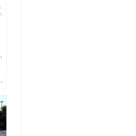
e
,
p
,
h
re