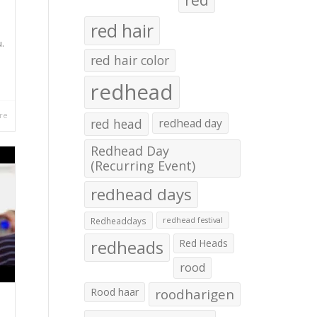
red hair
u.
red hair color
redhead
re
red head
redhead day
Redhead Day
(Recurring Event)
redhead days
Redheaddays
redhead festival
redheads
Red Heads
rood
Rood haar
roodharigen