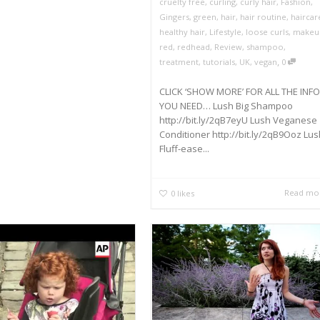
cruelty free
,
curling
,
curly hair
,
Fashion
,
Gingers
,
green
,
hair
,
hair routine
,
haircar
healthy hair
,
Lifestyle
,
loose curls
,
makeu
red
,
redhead
,
Review
,
shampoo
,
,
treatment
,
tutorials
,
UK
,
vegan
0
CLICK ‘SHOW MORE’ FOR ALL THE INFO
YOU NEED… Lush Big Shampoo
http://bit.ly/2qB7eyU Lush Veganese
Conditioner http://bit.ly/2qB9Ooz Lus
Fluff-ease...
Read mo
0
likes