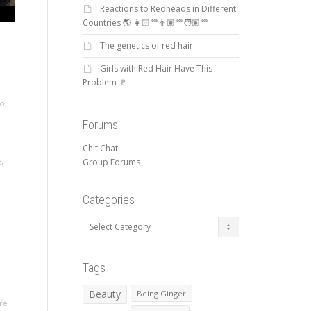
Reactions to Redheads in Different
Countries 🌎 👩🏻‍🦰👨🏿‍🦰🧑🏽‍🦰
The genetics of red hair
Girls with Red Hair Have This
Problem 🚩
lo
,
Forums
Chit Chat
Group Forums
e
,
Categories
Categories
Tags
Beauty
Being Ginger
re