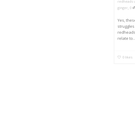
redheads 
,
ginger
0
Yes, thes
struggles
redheads
relate to
0
likes