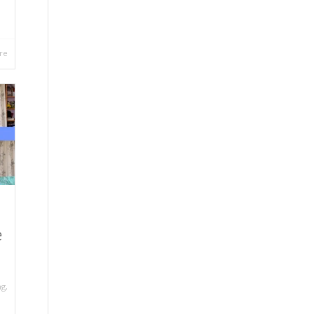
re
e
ng
,