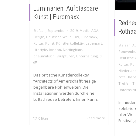
Luminarien: Aufblasbare
Kunst | Euromaxx
Redhea
,
,
Rothaa
Stefaan
September 4, 2019
Media
,
AOA
,
Design
,
Deutsche Welle
,
DW
,
Euromaxx
,
Kultur
,
Kunst
,
Künstlerkollektiv
,
Lebensart
,
,
Stefaan
Au
Lifestyle
,
london
,
Nottingham
,
Rouwenho
,
pneumatisch
,
Skulpturen
,
Unterhaltung
0
Deutsche 
Kultur
,
Kun
Niederlan
Das britische Künstlerkollektiv
rote Haar
“Architects of Air” erschafft riesige
Treffen
,
Tr
begehbare Höhlenwelten. Die
Unterhalt
Installationen werden durch eine
Luftschleuse betreten. Innen kann...
Im nieder
zelebrie
aller Wel
Read more
0
likes
Festival g