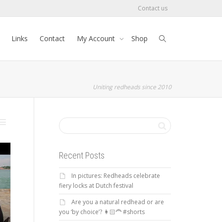
Contact us
Links
Contact
My Account
Shop
Uniting redheads since 2010
Recent Posts
In pictures: Redheads celebrate
fiery locks at Dutch festival
Are you a natural redhead or are
you ‘by choice’? 👩🏻‍🦰 #shorts