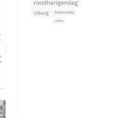
roodharigendag
tilburg
tvdmmedia
video
al
,
,
on
d-
en
re